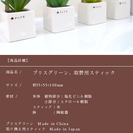
【商品詳細】
商品名
プリスグリーン、取替用スティック
サイズ
約55×55×100mm
素材
本体 植物部分：塩化ビニル樹脂
土部分：スチロール樹脂
スティック：木
鉢 ：陶磁器
プリスグリーン Made in China
取り換え用スティック Made in Japan