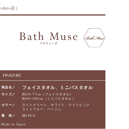
ahoo店）
【商品詳細】
フェイスタオル、ミニバスタオル
商品名／
サイズ／
約34×77cm（フェイスタオル）
約46×100cm（ミニバスタオル）
カラー／
ライトグリーン、ホワイト、ライトピンク
ライトブルー、ベージュ
素 材／
綿100％
Made in Japan